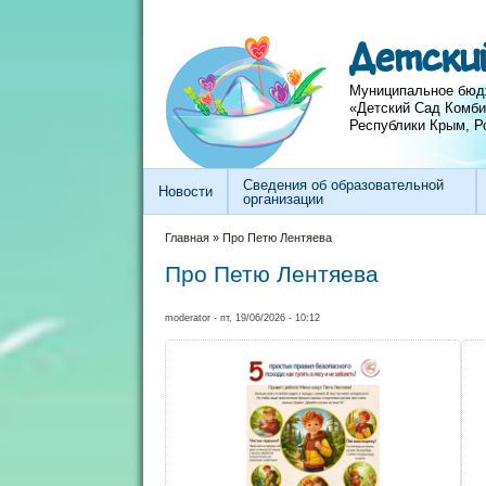
Перейти к основному содержанию
Skip to search
Детски
Муниципальное бюд
«Детский Сад Комби
Республики Крым, Р
Сведения об образовательной
Новости
организации
Вы здесь
Главная
»
Про Петю Лентяева
Про Петю Лентяева
moderator
- пт, 19/06/2026 - 10:12