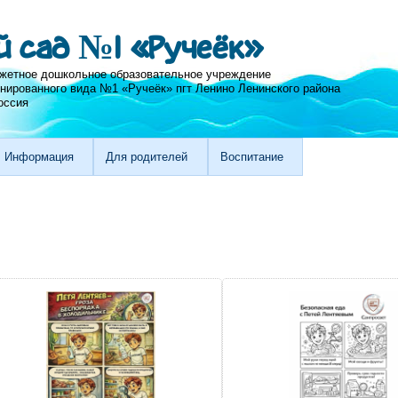
й сад №1 «Ручеёк»
жетное дошкольное образовательное учреждение
нированного вида №1 «Ручеёк» пгт Ленино Ленинского района
оссия
Информация
Для родителей
Воспитание