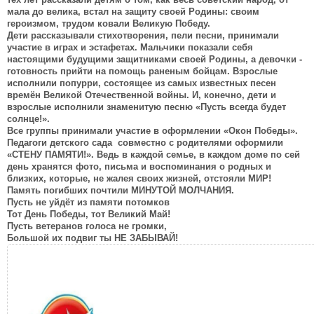
мала до велика, встал на защиту своей Родины: своим
героизмом, трудом ковали Великую Победу.
Дети рассказывали стихотворения, пели песни, принимали
участие в играх и эстафетах. Мальчики показали себя
настоящими будущими защитниками своей Родины, а девочки -
готовность прийти на помощь раненым бойцам. Взрослые
исполнили попурри, состоящее из самых известных песен
времён Великой Отечественной войны. И, конечно, дети и
взрослые исполнили знаменитую песню «Пусть всегда будет
солнце!».
Все группы принимали участие в оформлении «Окон Победы».
Педагоги детского сада совместно с родителями оформили
«СТЕНУ ПАМЯТИ!». Ведь в каждой семье, в каждом доме по сей
день хранятся фото, письма и воспоминания о родных и
близких, которые, не жалея своих жизней, отстояли МИР!
Память погибших почтили МИНУТОЙ МОЛЧАНИЯ.
Пусть не уйдёт из памяти потомков
Тот День Победы, тот Великий Май!
Пусть ветеранов голоса не громки,
Большой их подвиг ты НЕ ЗАБЫВАЙ!