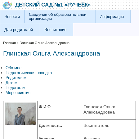
Перейти к основному содержанию
Skip to search
ДЕТСКИЙ САД №1 «РУЧЕЁК»
Сведения об образовательной
Новости
Информация
организации
Для родителей
Воспитание
Вы здесь
Главная
»
Глинская Ольга Александровна
Глинская Ольга Александровна
Обо мне
Педагогическая находка
Родителям
Детям
Педагогам
Мероприятия
Глинская Ольга
Ф.И.О.
Александровна
Воспитатель
Должность:
Высшее
Уровень