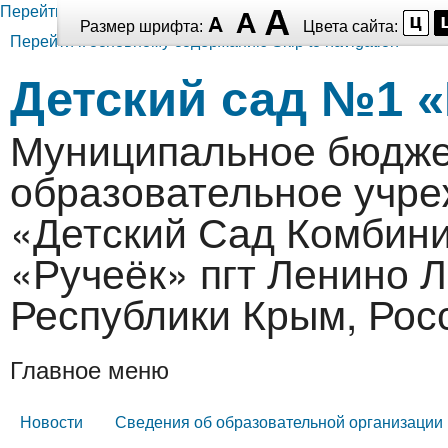
Перейти к основному содержанию
Размер шрифта:
Цвета сайта:
Перейти к основному содержанию
Skip to navigation
Детский сад №1 «
Муниципальное бюдже
образовательное учр
«Детский Сад Комбин
«Ручеёк» пгт Ленино 
Республики Крым, Рос
Главное меню
Новости
Сведения об образовательной организации